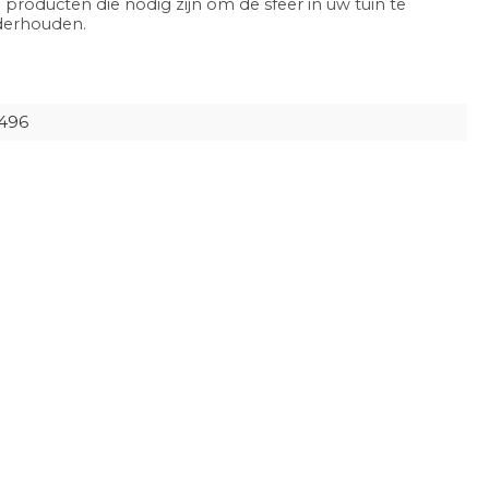
 producten die nodig zijn om de sfeer in uw tuin te
nderhouden.
7496