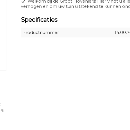
Welkom bij de Groot Hoveniers! Hier vindt u alle
verhogen en om uw tuin uitstekend te kunnen o
Specificaties
Productnummer
14.00.
t
tig