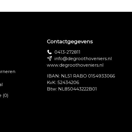
Contactgegevens
0413-272811
info@degroothoveniers.nl
www.degroothoveniers.nl
urneren
IBAN: NL51 RABO 0154933066
KvK: 52434206
al
Btw: NL850443222B01
e
(0)