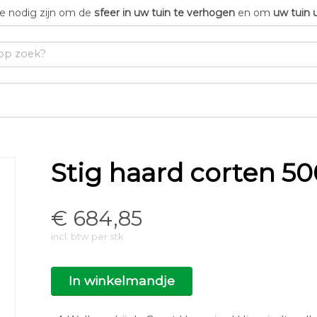
die nodig zijn om de
sfeer in uw tuin te verhogen
en om
uw tuin 
Stig haard corten 5
€
684,85
incl. btw per stk
In winkelmandje