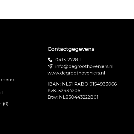
Contactgegevens
0413-272811
info@degroothoveniers.nl
www.degroothoveniers.nl
urneren
IBAN: NL51 RABO 0154933066
KvK: 52434206
al
Btw: NL850443222B01
e
(0)