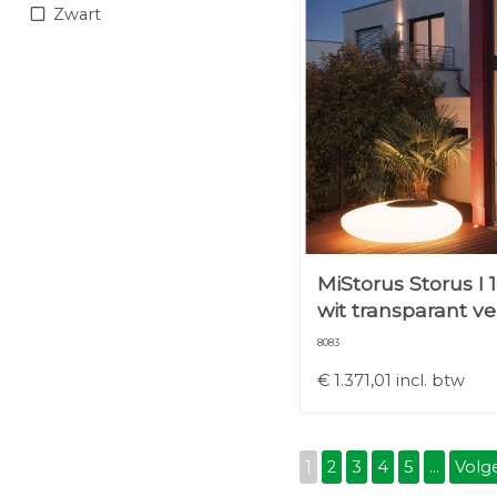
Zwart
MiStorus Storus I
wit transparant ve
8083
€
1.371,01
incl. btw
1
2
3
4
5
...
Volg