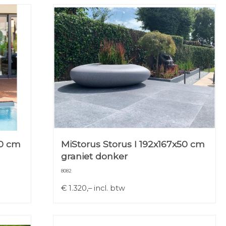
50 cm
MiStorus Storus I 192x167x50 cm
graniet donker
8082
€
1.320,–
incl. btw