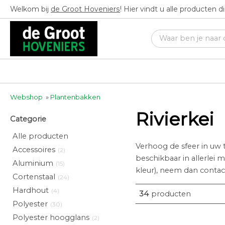
Welkom bij
de Groot Hoveniers
! Hier vindt u alle producten 
Webshop
»
Plantenbakken
Rivierkei
Categorie
Alle producten
Verhoog de sfeer in uw
Accessoires
(2)
beschikbaar in allerlei
Aluminium
(15)
kleur), neem dan conta
Cortenstaal
(24)
Hardhout
(4)
34
producten
Polyester
(30)
Polyester hoogglans
(2)