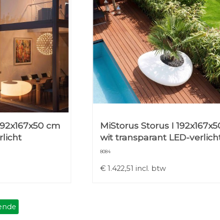
 192x167x50 cm
MiStorus Storus I 192x167x
rlicht
wit transparant LED-verlich
8084
€
1.422,51
incl. btw
ende