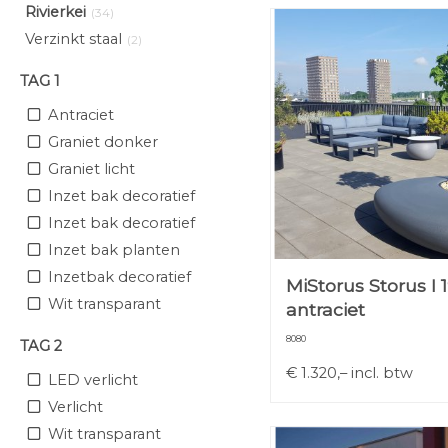
Rivierkei
(34)
Verzinkt staal
(2)
TAG 1
Antraciet
Graniet donker
Graniet licht
Inzet bak decoratief
Inzet bak decoratief
Inzet bak planten
Inzetbak decoratief
MiStorus Storus I
Wit transparant
antraciet
8080
TAG 2
€
1.320,–
incl. btw
LED verlicht
Verlicht
Wit transparant