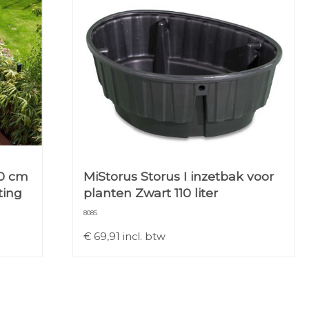
50 cm
MiStorus Storus I inzetbak voor
ting
planten Zwart 110 liter
8085
€
69,91
incl. btw