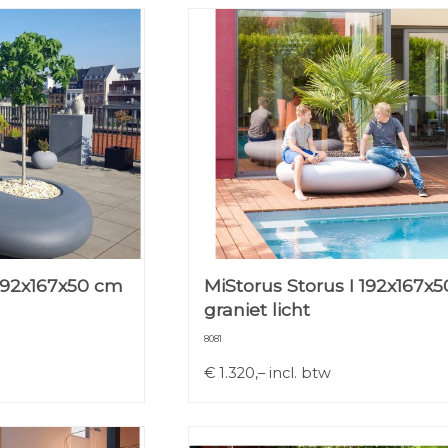
 192x167x50 cm
MiStorus Storus I 192x167x
graniet licht
8081
€
1.320,–
incl. btw