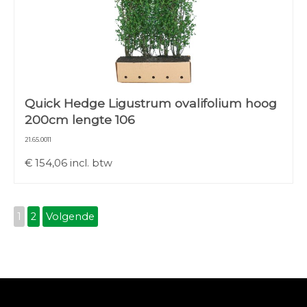
Quick Hedge Ligustrum ovalifolium hoog
200cm lengte 106
21.65.0011
€
154,06
incl. btw
1
2
Volgende