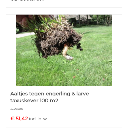
Aaltjes tegen engerling & larve
taxuskever 100 m2
30.20.5585
€
51,42
incl. btw