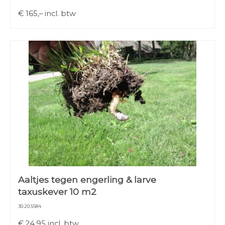
€
165,–
incl. btw
Aaltjes tegen engerling & larve
taxuskever 10 m2
30.20.5584
€
24,95
incl. btw