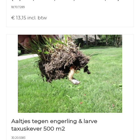
18.70.7289
€
13,15
incl. btw
Aaltjes tegen engerling & larve
taxuskever 500 m2
30.20.5583