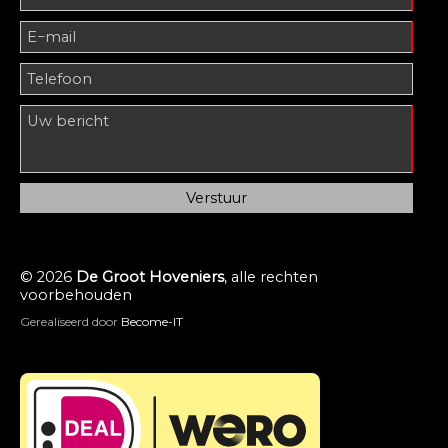
Tips voor het verticuteren Verticuteer in rechte
de borders niet bij je gazon kan komen. Alle
banen over het gazon, in zowel de breedte als in
voedingsstoffen die je gazon nodig heeft kun je
de lengte. Op een heuvel kun je gaten prikken
bij ons bestellen!
met een riek waarna je het mos makkelijk kan
verwijderen. Zaai kale plekken bij na het
verticuteren. Zijn er grote takken die het zonlicht
blokkeren? Je kan overwegen deze te snoeien,
mos groeit sneller op donkere plekken. Het is
natuurlijk beter om mos te voorkomen dan het
te verwijderen. Met Innogreen mosvrij bestrijd je
de groei van mos in jouw gazon. Kijk voor een
© 2026
De Groot Hoveniers
, alle rechten
onderhoudskalender op onze site.
voorbehouden
Gerealiseerd door
Become-IT