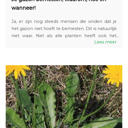
langer om je boom zit het is verstandig deze af
wanneer!
en toe open te risten om de binnenkant te
luchten. Zo voorkom je dat het te vochtig wordt
Ja, er zijn nog steeds mensen die vinden dat je
in de hoes. Vocht kan namelijk zorgen voor
het gazon niet hoeft te bemesten. Dit is natuurlijk
schimmel. Volg onderstaande stappen om jouw
niet waar. Net als alle planten heeft ook het
olijf- of palmboom te beschermen Boom met
Lees meer
gazon genoeg voedingstoffen nodig om te
dikke stam in de volle grond: Wikkel een
kunnen groeien. Je gazon bemesten is belangrijk
warmtelint rondom de stam; Pak de kroon van
als je een mooi gazon wil! Waarom moet je het
de boom in met een beschermhoes (boomjas)
gazon bemesten? Zoals hierboven al wordt
Boom met dunne stam in de volle grond: Wikkel
beschreven moet je gazon voldoende
een warmtekabel rondom de stam; Wikkel
voedingsstoffen krijgen om goed te kunnen
vervolgens een laag noppenfolie om de stam;
groeien. Je gazon moet na elke maaibeurt weer
Doe als laatste een beschermhoes (boomjas) om
genoeg power hebben om te groeien. Want,
de kroon. Boom in een pot: Indien de pot
met elke maaibeurt verwijder je ook
verplaatsbaar is, kun je deze het beste in een
voedingstoffen uit het gazon! Gazon bemesten
vorstvrije garage of schuur plaatsen. De olijfboom
heeft alleen maar voordelen: Een donkergroene
is dan voldoende beschermd. Indien de pot niet
kleur; Een gezonde groei; Een goede weerstand
verplaatsbaar is, wikkel je om de stam en kluit