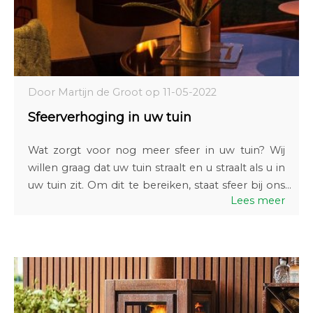
Door Martijn de Groot op 11-05-2022
Sfeerverhoging in uw tuin
Wat zorgt voor nog meer sfeer in uw tuin? Wij
willen graag dat uw tuin straalt en u straalt als u in
uw tuin zit. Om dit te bereiken, staat sfeer bij ons
Lees meer
in een hoog vaandel. In onze tuinwinkel zijn dan
ook diverse artikelen te verkrijgen welke zorgen
voor sfeerverhoging in uw tuin. Denk
bijvoorbeeld aan een houtgestookte kachel. Wat
is er nu fijner om nog langer te genieten van uw
tuin doordat u bij een heerlijk warm vuurtje kunt
zitten? Gezellig samen met wat vrienden, onder