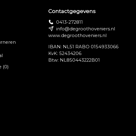
Contactgegevens
0413-272811
info@degroothoveniers.nl
www.degroothoveniers.nl
urneren
IBAN: NL51 RABO 0154933066
KvK: 52434206
al
Btw: NL850443222B01
e
(0)