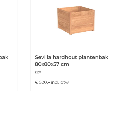
bak
Sevilla hardhout plantenbak
80x80x57 cm
8207
€
520,–
incl. btw