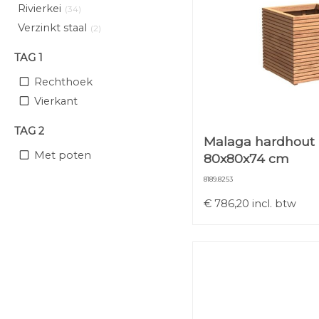
Rivierkei
(34)
Verzinkt staal
(2)
TAG 1
Rechthoek
Vierkant
TAG 2
Malaga hardhout
Met poten
80x80x74 cm
8189.8253
€
786,20
incl. btw