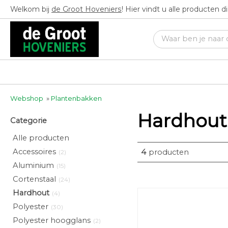
Welkom bij
de Groot Hoveniers
! Hier vindt u alle producten 
Webshop
»
Plantenbakken
Hardhout
Categorie
Alle producten
Accessoires
4
producten
(2)
Aluminium
(15)
Cortenstaal
(24)
Hardhout
(4)
Polyester
(30)
Polyester hoogglans
(2)