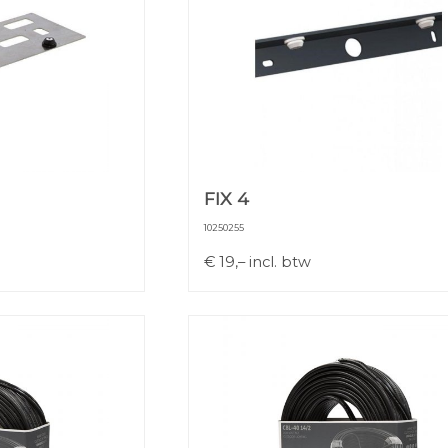
FIX 4
10250255
€
19,–
incl. btw