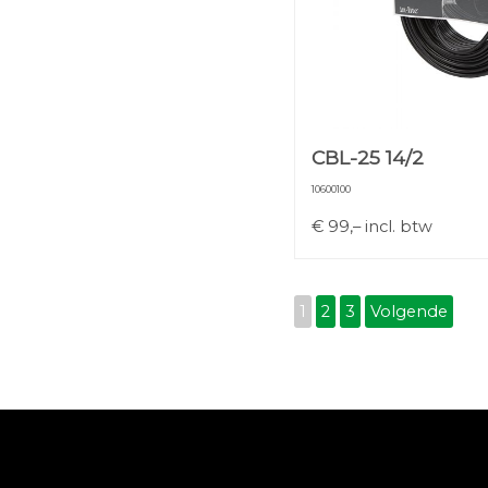
CBL-25 14/2
10600100
€
99,–
incl. btw
1
2
3
Volgende