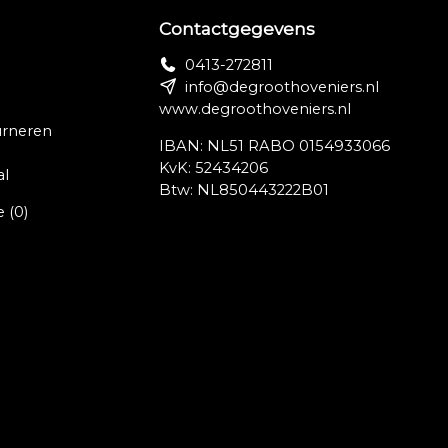
Contactgegevens
0413-272811
info@degroothoveniers.nl
www.degroothoveniers.nl
urneren
IBAN: NL51 RABO 0154933066
KvK: 52434206
al
Btw: NL850443222B01
e
(0)