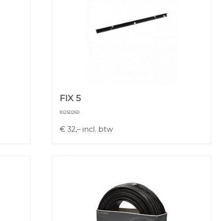
FIX 5
10250260
€
32,–
incl. btw