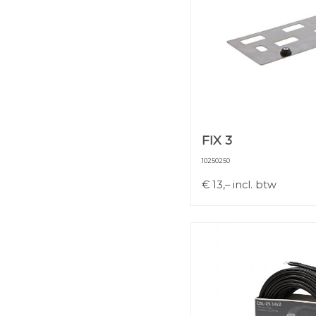
FIX 3
10250250
€
13,–
incl. btw