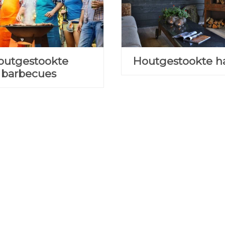
outgestookte
Houtgestookte h
barbecues