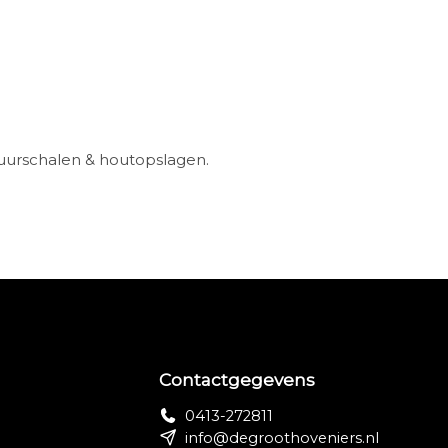
uurschalen & houtopslagen.
Contactgegevens
0413-272811
info@degroothoveniers.nl