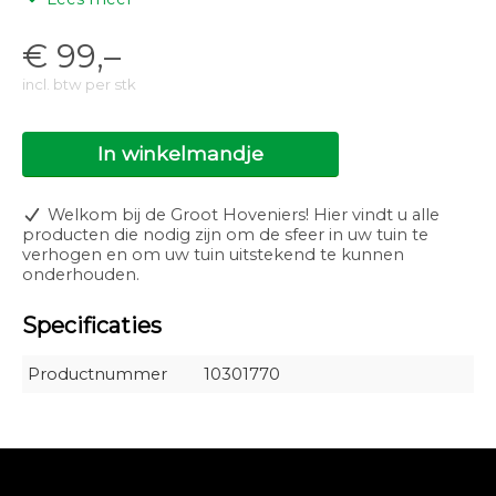
Lichtbereik: 1,50m
Lichtkleur: Warm white
€
99,–
Lichtrichting: Naar beneden
Kleurtemperatuur: 2800K
incl. btw per stk
CRI: 96
Net luminous flux: 36lm
Luminous efficacy: 36lm/W
In winkelmandje
Dimbaar: Nee
IP klasse: IP-55
Energielabel: A++
Welkom bij de Groot Hoveniers! Hier vindt u alle
producten die nodig zijn om de sfeer in uw tuin te
verhogen en om uw tuin uitstekend te kunnen
onderhouden.
Specificaties
Productnummer
10301770