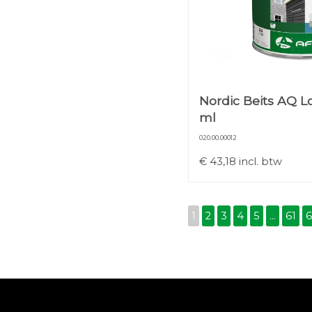
Nordic Beits AQ L
ml
020.00.00012
€
43,18
incl. btw
1
2
3
4
5
...
61
6