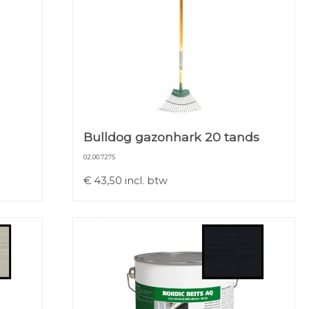
Bulldog gazonhark 20 tands
02.00.7275
€
43,50
incl. btw