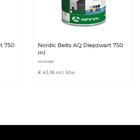
t 750
Nordic Beits AQ Diepzwart 750
ml
020.00.0008
€
43,18
incl. btw