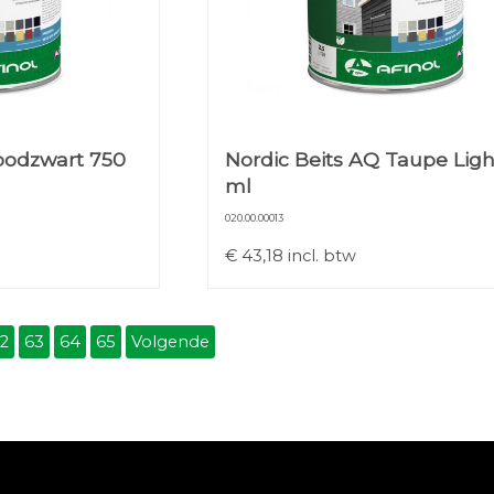
oodzwart 750
Nordic Beits AQ Taupe Ligh
ml
020.00.00013
€
43,18
incl. btw
2
63
64
65
Volgende