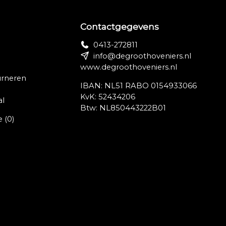
Contactgegevens
0413-272811
info@degroothoveniers.nl
www.degroothoveniers.nl
urneren
IBAN: NL51 RABO 0154933066
KvK: 52434206
al
Btw: NL850443222B01
e
(0)