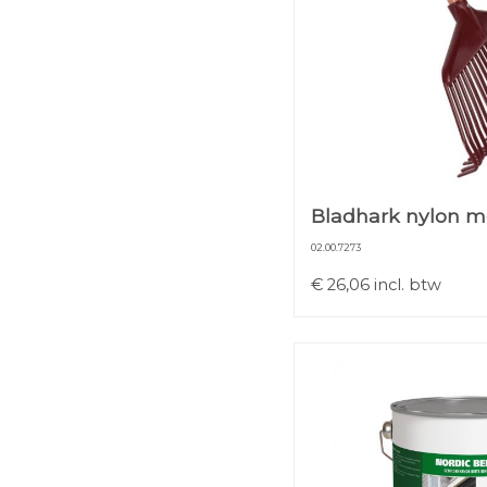
Bladhark nylon me
02.00.7273
€
26,06
incl. btw