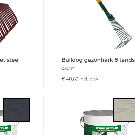
t steel
Bulldog gazonhark 8 tands
02.00.7274
€
48,63
incl. btw