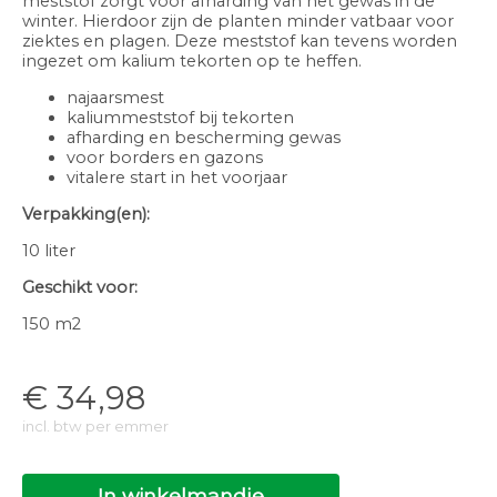
meststof zorgt voor afharding van het gewas in de
winter. Hierdoor zijn de planten minder vatbaar voor
ziektes en plagen. Deze meststof kan tevens worden
ingezet om kalium tekorten op te heffen.
najaarsmest
kaliummeststof bij tekorten
afharding en bescherming gewas
voor borders en gazons
vitalere start in het voorjaar
Verpakking(en):
10 liter
Geschikt voor:
150 m2
€
34,98
incl. btw per emmer
In winkelmandje