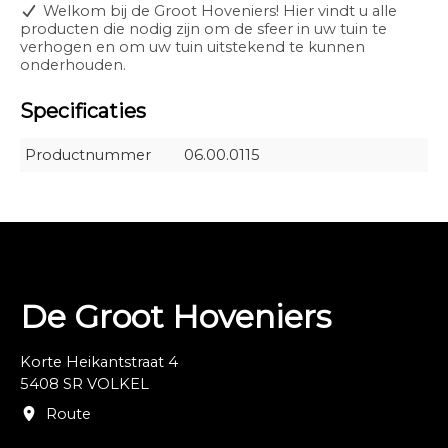
Welkom bij de Groot Hoveniers! Hier vindt u alle
producten die nodig zijn om de sfeer in uw tuin te
verhogen en om uw tuin uitstekend te kunnen
onderhouden.
Specificaties
Productnummer
06.00.0115
De Groot Hoveniers
Korte Heikantstraat 4
5408 SR VOLKEL
Route