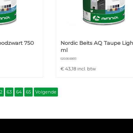
oodzwart 750
Nordic Beits AQ Taupe Ligh
ml
020.00.00013
€
43,18
incl. btw
2
63
64
65
Volgende