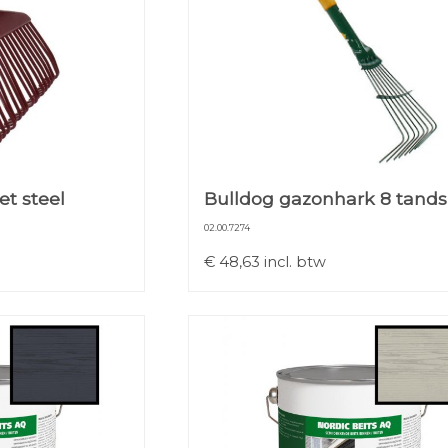
t steel
Bulldog gazonhark 8 tands
02.00.7274
€
48,63
incl. btw