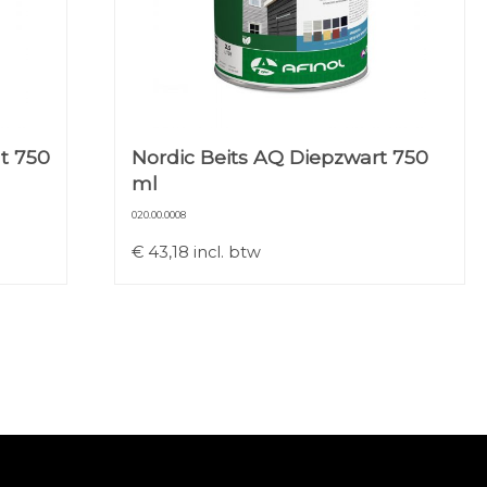
t 750
Nordic Beits AQ Diepzwart 750
ml
020.00.0008
€
43,18
incl. btw