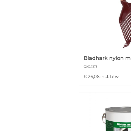
Bladhark nylon me
02.00.7273
€
26,06
incl. btw