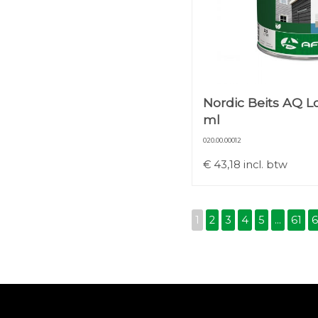
Nordic Beits AQ L
ml
020.00.00012
€
43,18
incl. btw
1
2
3
4
5
...
61
6