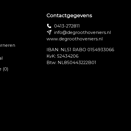
Contactgegevens
0413-272811
info@degroothoveniers.nl
www.degroothoveniers.nl
urneren
IBAN: NL51 RABO 0154933066
KvK: 52434206
al
Btw: NL850443222B01
e
(0)