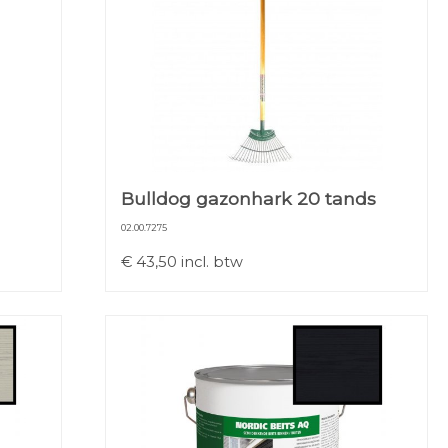
Bulldog gazonhark 20 tands
02.00.7275
€
43,50
incl. btw