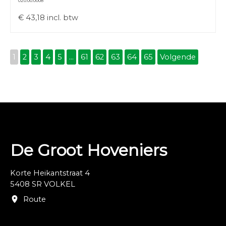
020.00.0008
€
43,18
incl. btw
1
2
3
4
5
...
61
62
63
64
65
Volgende
De Groot Hoveniers
Korte Heikantstraat 4
5408 SR VOLKEL
Route