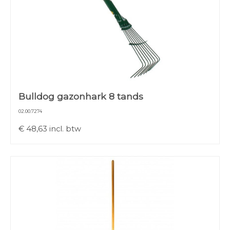
Bulldog gazonhark 8 tands
02.00.7274
€
48,63
incl. btw