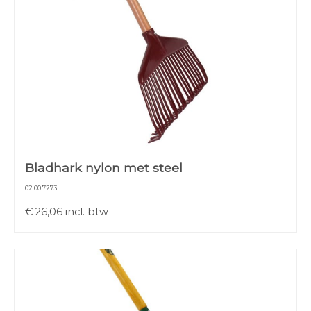
Bladhark nylon met steel
02.00.7273
€
26,06
incl. btw