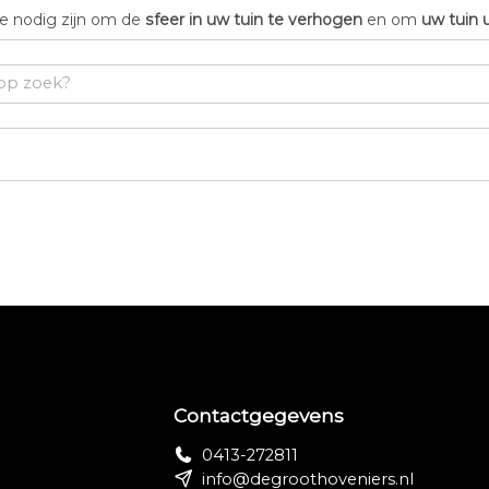
die nodig zijn om de
sfeer in uw tuin te verhogen
en om
uw tuin 
Contactgegevens
0413-272811
info@degroothoveniers.nl