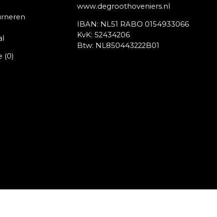
www.degroothoveniers.nl
urneren
IBAN: NL51 RABO 0154933066
KvK: 52434206
al
Btw: NL850443222B01
e
(0)