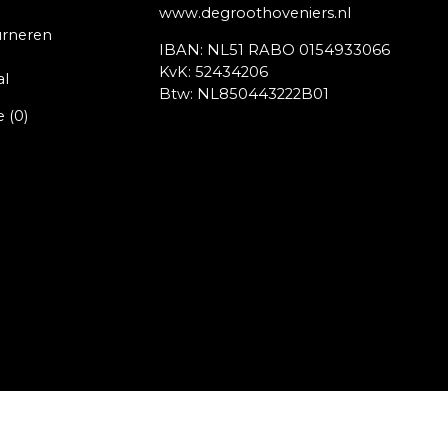
www.degroothoveniers.nl
urneren
IBAN: NL51 RABO 0154933066
KvK: 52434206
al
Btw: NL850443222B01
e
(0)