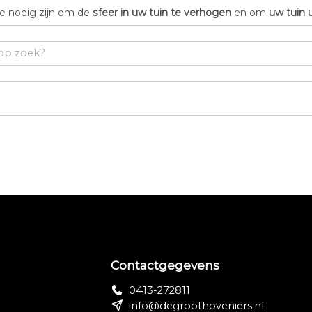
die nodig zijn om de
sfeer in uw tuin te verhogen
en om
uw tuin 
Contactgegevens
0413-272811
info@degroothoveniers.nl