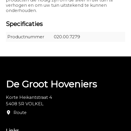
producten die nodig zijn om de sfeer in uw tuin te
verhogen en om uw tuin uitstekend te kunnen
onderhouden.
Specificaties
Productnummer
020.00.7279
De Groot Hoveniers
Korte Heikantstraat 4
5408 SR VOLKEL
Route
Links