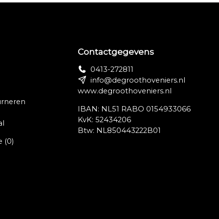
d
Contactgegevens
0413-272811
info@degroothoveniers.nl
www.degroothoveniers.nl
urneren
IBAN: NL51 RABO 0154933066
KvK: 52434206
al
Btw: NL850443222B01
e
(0)