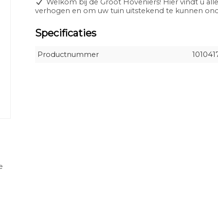
Welkom bij de Groot Hoveniers! Hier vindt u alle
verhogen en om uw tuin uitstekend te kunnen o
Specificaties
Productnummer
101041
e