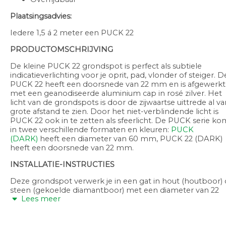
Plaatsingsadvies:
Iedere 1,5 á 2 meter een PUCK 22
PRODUCTOMSCHRIJVING
De kleine PUCK 22 grondspot is perfect als subtiele
indicatieverlichting voor je oprit, pad, vlonder of steiger. D
PUCK 22 heeft een doorsnede van 22 mm en is afgewerkt
met een geanodiseerde aluminium cap in rosé zilver. Het
licht van de grondspots is door de zijwaartse uittrede al va
grote afstand te zien. Door het niet-verblindende licht is
PUCK 22 ook in te zetten als sfeerlicht. De PUCK serie ko
in twee verschillende formaten en kleuren:
PUCK
(DARK)
heeft een diameter van 60 mm, PUCK 22 (DARK)
heeft een doorsnede van 22 mm.
INSTALLATIE-INSTRUCTIES
Deze grondspot verwerk je in een gat in hout (houtboor) 
steen (gekoelde diamantboor) met een diameter van 22
Lees meer
mm. Dit kan een dealer of hovenier eventueel voor je
verzorgen.