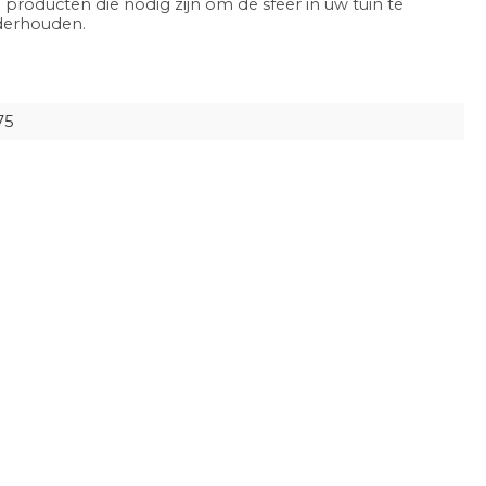
 producten die nodig zijn om de sfeer in uw tuin te
nderhouden.
75