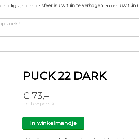
die nodig zijn om de
sfeer in uw tuin te verhogen
en om
uw tuin 
PUCK 22 DARK
€
73,–
incl. btw per stk
In winkelmandje