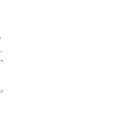
e
n
mt
of