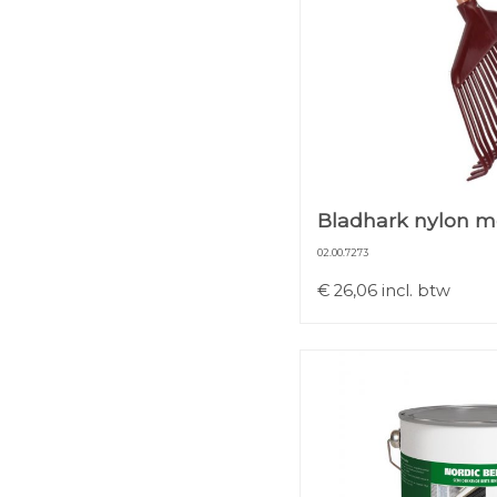
Bladhark nylon me
02.00.7273
€
26,06
incl. btw