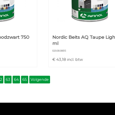
oodzwart 750
Nordic Beits AQ Taupe Ligh
ml
020.00.00013
€
43,18
incl. btw
2
63
64
65
Volgende