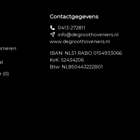
Contactgegevens
0413-272811
info@degroothoveniers.nl
www.degroothoveniers.nl
urneren
IBAN: NL51 RABO 0154933066
KvK: 52434206
al
Btw: NL850443222B01
e
(0)