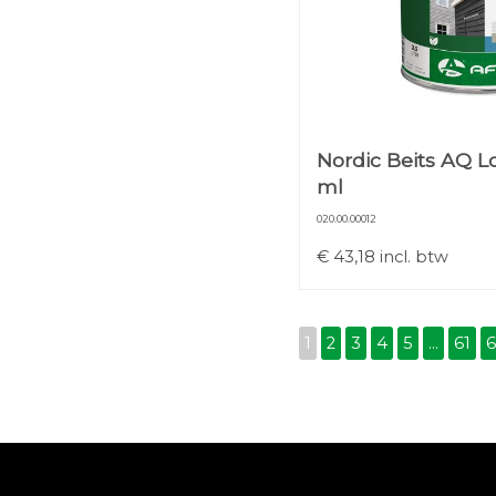
Nordic Beits AQ L
ml
020.00.00012
€
43,18
incl. btw
1
2
3
4
5
...
61
6