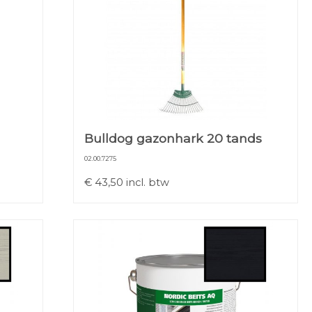
Bulldog gazonhark 20 tands
02.00.7275
€
43,50
incl. btw