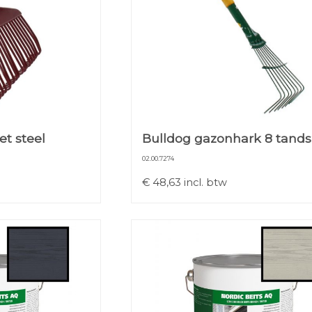
t steel
Bulldog gazonhark 8 tands
02.00.7274
€
48,63
incl. btw