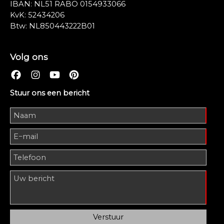
IBAN: NL51 RABO 0154933066
KvK: 52434206
Btw: NL850443222B01
Volg ons
Stuur ons een bericht