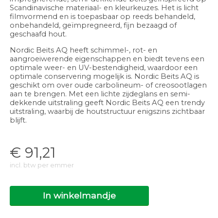
Scandinavische materiaal- en kleurkeuzes. Het is licht
filmvormend en is toepasbaar op reeds behandeld,
onbehandeld, geïmpregneerd, fijn bezaagd of
geschaafd hout.
Nordic Beits AQ heeft schimmel-, rot- en
aangroeiwerende eigenschappen en biedt tevens een
optimale weer- en UV-bestendigheid, waardoor een
optimale conservering mogelijk is. Nordic Beits AQ is
geschikt om over oude carbolineum- of creosootlagen
aan te brengen. Met een lichte zijdeglans en semi-
dekkende uitstraling geeft Nordic Beits AQ een trendy
uitstraling, waarbij de houtstructuur enigszins zichtbaar
blijft.
€
91,21
incl. btw per emmer
In winkelmandje