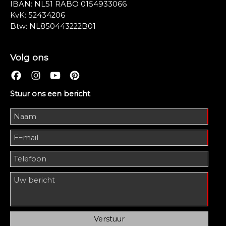
IBAN: NL51 RABO 0154933066
KvK: 52434206
Btw: NL850443222B01
Volg ons
Stuur ons een bericht