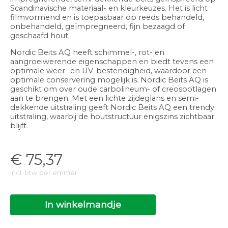
Scandinavische materiaal- en kleurkeuzes. Het is licht
filmvormend en is toepasbaar op reeds behandeld,
onbehandeld, geïmpregneerd, fijn bezaagd of
geschaafd hout.
Nordic Beits AQ heeft schimmel-, rot- en
aangroeiwerende eigenschappen en biedt tevens een
optimale weer- en UV-bestendigheid, waardoor een
optimale conservering mogelijk is. Nordic Beits AQ is
geschikt om over oude carbolineum- of creosootlagen
aan te brengen. Met een lichte zijdeglans en semi-
dekkende uitstraling geeft Nordic Beits AQ een trendy
uitstraling, waarbij de houtstructuur enigszins zichtbaar
blijft.
€
75,37
incl. btw per emmer
In winkelmandje