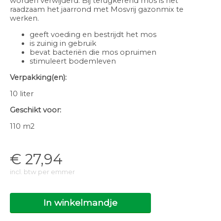
worden verwijderd. Bij terugkerend mos is het
raadzaam het jaarrond met Mosvrij gazonmix te
werken.
geeft voeding en bestrijdt het mos
is zuinig in gebruik
bevat bacteriën die mos opruimen
stimuleert bodemleven
Verpakking(en):
10 liter
Geschikt voor:
110 m2
€
27,94
incl. btw per emmer
In winkelmandje