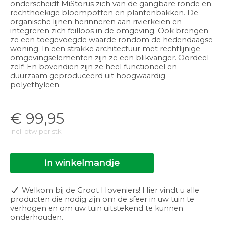
onderscheidt MiStorus zich van de gangbare ronde en
rechthoekige bloempotten en plantenbakken. De
organische lijnen herinneren aan rivierkeien en
integreren zich feilloos in de omgeving. Ook brengen
ze een toegevoegde waarde rondom de hedendaagse
woning. In een strakke architectuur met rechtlijnige
omgevingselementen zijn ze een blikvanger. Oordeel
zelf! En bovendien zijn ze heel functioneel en
duurzaam geproduceerd uit hoogwaardig
polyethyleen.
€
99,95
incl. btw per stk
In winkelmandje
Welkom bij de Groot Hoveniers! Hier vindt u alle
producten die nodig zijn om de sfeer in uw tuin te
verhogen en om uw tuin uitstekend te kunnen
onderhouden.