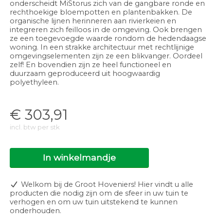
onderscheidt MiStorus zich van de gangbare ronde en
rechthoekige bloempotten en plantenbakken. De
organische lijnen herinneren aan rivierkeien en
integreren zich feilloos in de omgeving. Ook brengen
ze een toegevoegde waarde rondom de hedendaagse
woning. In een strakke architectuur met rechtlijnige
omgevingselementen zijn ze een blikvanger. Oordeel
zelf! En bovendien zijn ze heel functioneel en
duurzaam geproduceerd uit hoogwaardig
polyethyleen.
€
303,91
incl. btw per stk
In winkelmandje
Welkom bij de Groot Hoveniers! Hier vindt u alle
producten die nodig zijn om de sfeer in uw tuin te
verhogen en om uw tuin uitstekend te kunnen
onderhouden.