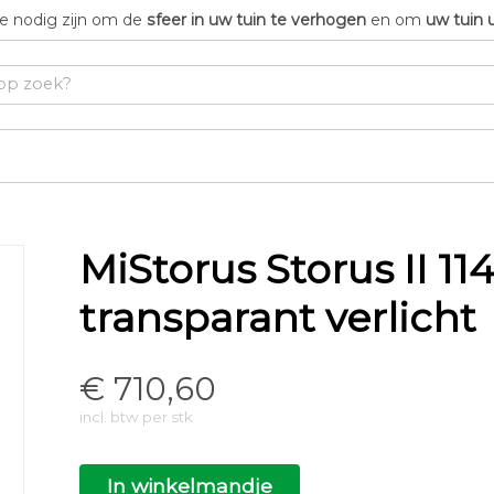
die nodig zijn om de
sfeer in uw tuin te verhogen
en om
uw tuin 
MiStorus Storus II 11
transparant verlicht
€
710,60
incl. btw per stk
In winkelmandje