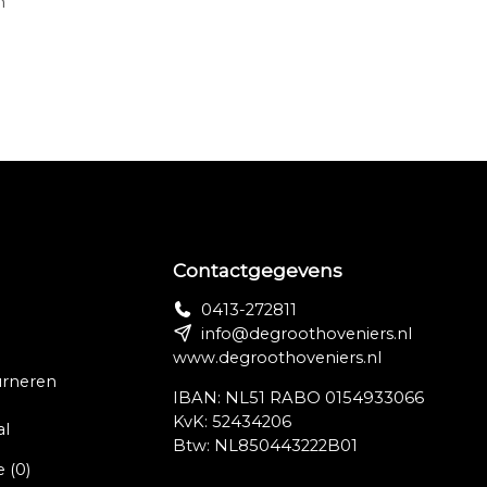
n
!
Contactgegevens
0413-272811
info@degroothoveniers.nl
www.degroothoveniers.nl
urneren
IBAN: NL51 RABO 0154933066
KvK: 52434206
al
Btw: NL850443222B01
e
(0)