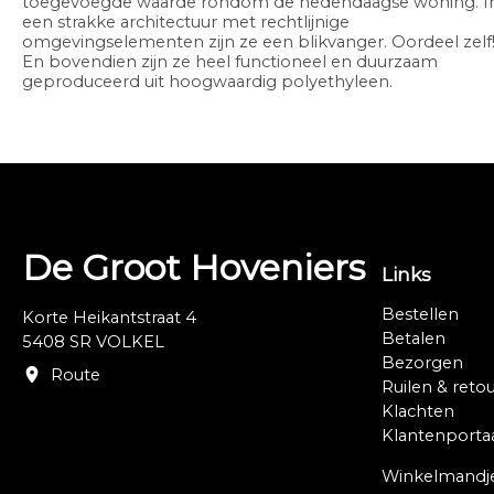
toegevoegde waarde rondom de hedendaagse woning. I
een strakke architectuur met rechtlijnige
omgevingselementen zijn ze een blikvanger. Oordeel zelf
En bovendien zijn ze heel functioneel en duurzaam
geproduceerd uit hoogwaardig polyethyleen.
De Groot Hoveniers
Links
Bestellen
Korte Heikantstraat 4
Betalen
5408 SR VOLKEL
Bezorgen
Route
Ruilen & reto
Klachten
Klantenporta
Winkelmandj