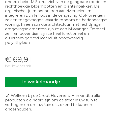
onderscheidt MiStorus zich van de gangbare ronde en
rechthoekige bloempotten en plantenbakken. De
organische lijnen herinneren aan rivierkeien en
integreren zich feilloos in de omgeving. Ook brengen
ze een toegevoegde waarde rondom de hedendaagse
woning. In een strakke architectuur met rechtlijnige
omgevingselementen zijn ze een blikvanger. Oordeel
zelf! En bovendien zijn ze heel functioneel en
duurzaam geproduceerd uit hoogwaardig
polyethyleen.
€
69,91
incl. btw per stk
In winkelmandje
Welkom bij de Groot Hoveniers! Hier vindt u alle
producten die nodig zijn om de sfeer in uw tuin te
verhogen en om uw tuin uitstekend te kunnen
onderhouden.