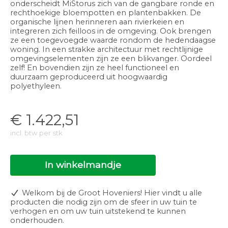
onderscheidt MiStorus zich van de gangbare ronde en
rechthoekige bloempotten en plantenbakken. De
organische lijnen herinneren aan rivierkeien en
integreren zich feilloos in de omgeving. Ook brengen
ze een toegevoegde waarde rondom de hedendaagse
woning. In een strakke architectuur met rechtlijnige
omgevingselementen zijn ze een blikvanger. Oordeel
zelf! En bovendien zijn ze heel functioneel en
duurzaam geproduceerd uit hoogwaardig
polyethyleen.
€
1.422,51
incl. btw per stk
In winkelmandje
Welkom bij de Groot Hoveniers! Hier vindt u alle
producten die nodig zijn om de sfeer in uw tuin te
verhogen en om uw tuin uitstekend te kunnen
onderhouden.