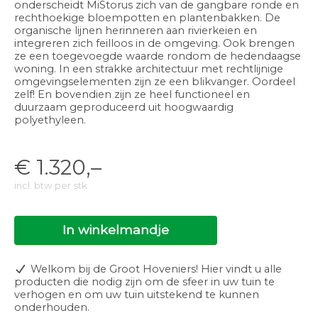
onderscheidt MiStorus zich van de gangbare ronde en
rechthoekige bloempotten en plantenbakken. De
organische lijnen herinneren aan rivierkeien en
integreren zich feilloos in de omgeving. Ook brengen
ze een toegevoegde waarde rondom de hedendaagse
woning. In een strakke architectuur met rechtlijnige
omgevingselementen zijn ze een blikvanger. Oordeel
zelf! En bovendien zijn ze heel functioneel en
duurzaam geproduceerd uit hoogwaardig
polyethyleen.
€
1.320,–
incl. btw per stk
In winkelmandje
Welkom bij de Groot Hoveniers! Hier vindt u alle
producten die nodig zijn om de sfeer in uw tuin te
verhogen en om uw tuin uitstekend te kunnen
onderhouden.