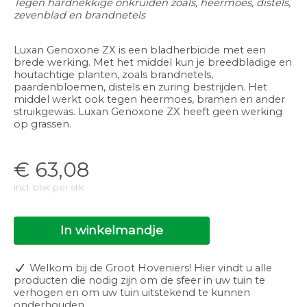
Tegen hardnekkige onkruiden zoals, heermoes, distels,
zevenblad en brandnetels
Luxan Genoxone ZX is een bladherbicide met een
brede werking. Met het middel kun je breedbladige en
houtachtige planten, zoals brandnetels,
paardenbloemen, distels en zuring bestrijden. Het
middel werkt ook tegen heermoes, bramen en ander
struikgewas. Luxan Genoxone ZX heeft geen werking
op grassen.
€
63,08
incl. btw per stk
In winkelmandje
Welkom bij de Groot Hoveniers! Hier vindt u alle
producten die nodig zijn om de sfeer in uw tuin te
verhogen en om uw tuin uitstekend te kunnen
onderhouden.