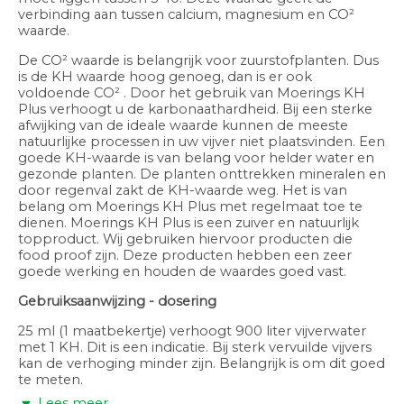
verbinding aan tussen calcium, magnesium en CO²
waarde.
De CO² waarde is belangrijk voor zuurstofplanten. Dus
is de KH waarde hoog genoeg, dan is er ook
voldoende CO² . Door het gebruik van Moerings KH
Plus verhoogt u de karbonaathardheid. Bij een sterke
afwijking van de ideale waarde kunnen de meeste
natuurlijke processen in uw vijver niet plaatsvinden. Een
goede KH-waarde is van belang voor helder water en
gezonde planten. De planten onttrekken mineralen en
door regenval zakt de KH-waarde weg. Het is van
belang om Moerings KH Plus met regelmaat toe te
dienen. Moerings KH Plus is een zuiver en natuurlijk
topproduct. Wij gebruiken hiervoor producten die
food proof zijn. Deze producten hebben een zeer
goede werking en houden de waardes goed vast.
Gebruiksaanwijzing - dosering
25 ml (1 maatbekertje) verhoogt 900 liter vijverwater
met 1 KH. Dit is een indicatie. Bij sterk vervuilde vijvers
kan de verhoging minder zijn. Belangrijk is om dit goed
te meten.
Lees meer