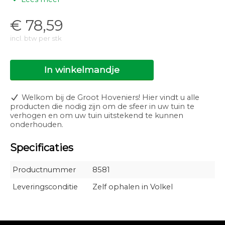
1 liter zorgt voor een verhoging van 4 KH bij 8.000 liter
water
€
78,59
2,5 liter zorgt voor een verhoging van 4 KH bij 20.000
liter water
incl. btw per stk
5 liter zorgt voor een verhoging van 4 KH bij 40.000
liter water
In winkelmandje
10 liter zorgt voor een verhoging van 4 KH bij 80.000
liter water
Welkom bij de Groot Hoveniers! Hier vindt u alle
Veilig?
producten die nodig zijn om de sfeer in uw tuin te
verhogen en om uw tuin uitstekend te kunnen
Moerings KH Plus is volledig natuurlijk afbreekbaar en
onderhouden.
veilig voor mens en dier.
Specificaties
Productnummer
8581
Leveringsconditie
Zelf ophalen in Volkel