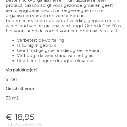
beste micro-organismen en humuszuren in één
product. GrasZó zorgt voor gezonde groei en geeft
een diepgroene kleur. De toegevoegde micro-
organismen voeden en versterken het
bodemecosysteem. Zo wordt voeding gegeven en de
weerstand van de grasmat verhoogd. Gebruik GrasZó is
het voorjaar en de zomer voor een optimaal resultaat.
Verbetert beworteling
Is zuinig in gebruik
Geeft rustige groei en diepgroene kleur
Verhoogt de weerstand van het gras
Geeft een hogere droogte tolerantie
Verpakking(en):
5 liter
Geschikt voor:
55 m2
€
18,95
incl. btw per emmer