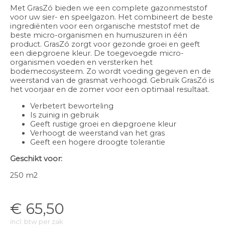
Met GrasZó bieden we een complete gazonmeststof
voor uw sier- en speelgazon. Het combineert de beste
ingrediënten voor een organische meststof met de
beste micro-organismen en humuszuren in één
product. GrasZó zorgt voor gezonde groei en geeft
een diepgroene kleur. De toegevoegde micro-
organismen voeden en versterken het
bodemecosysteem. Zo wordt voeding gegeven en de
weerstand van de grasmat verhoogd. Gebruik GrasZó is
het voorjaar en de zomer voor een optimaal resultaat.
Verbetert beworteling
Is zuinig in gebruik
Geeft rustige groei en diepgroene kleur
Verhoogt de weerstand van het gras
Geeft een hogere droogte tolerantie
Geschikt voor:
250 m2
€
65,50
incl. btw per zak