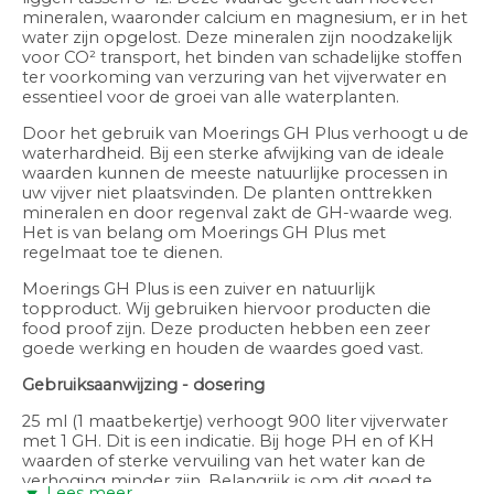
mineralen, waaronder calcium en magnesium, er in het
water zijn opgelost. Deze mineralen zijn noodzakelijk
voor CO² transport, het binden van schadelijke stoffen
ter voorkoming van verzuring van het vijverwater en
essentieel voor de groei van alle waterplanten.
Door het gebruik van Moerings GH Plus verhoogt u de
waterhardheid. Bij een sterke afwijking van de ideale
waarden kunnen de meeste natuurlijke processen in
uw vijver niet plaatsvinden. De planten onttrekken
mineralen en door regenval zakt de GH-waarde weg.
Het is van belang om Moerings GH Plus met
regelmaat toe te dienen.
Moerings GH Plus is een zuiver en natuurlijk
topproduct. Wij gebruiken hiervoor producten die
food proof zijn. Deze producten hebben een zeer
goede werking en houden de waardes goed vast.
Gebruiksaanwijzing - dosering
25 ml (1 maatbekertje) verhoogt 900 liter vijverwater
met 1 GH. Dit is een indicatie. Bij hoge PH en of KH
waarden of sterke vervuiling van het water kan de
verhoging minder zijn. Belangrijk is om dit goed te
Lees meer