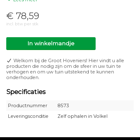
meten.
1 liter zorgt voor een verhoging van 4 GH bij 8.000 liter
€
78,59
water
incl. btw per stk
2,5 liter zorgt voor een verhoging van 4 GH bij 20.000
liter water
In winkelmandje
5 liter zorgt voor een verhoging van 4 GH bij 40.000
liter water
10 liter zorgt voor een verhoging van 4 GH bij 80.000
Welkom bij de Groot Hoveniers! Hier vindt u alle
liter water
producten die nodig zijn om de sfeer in uw tuin te
verhogen en om uw tuin uitstekend te kunnen
Veilig?
onderhouden.
Moerings GH Plus is volledig natuurlijk afbreekbaar en
Specificaties
veilig voor mens en dier.
Productnummer
8573
Leveringsconditie
Zelf ophalen in Volkel