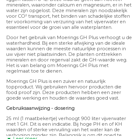
mineralen, waaronder calcium en magnesium, er in het
water zijn opgelost. Deze mineralen zijn noodzakelijk
voor CO² transport, het binden van schadelijke stoffen
ter voorkoming van verzuring van het vijverwater en
essentieel voor de groei van alle waterplanten.
Door het gebruik van Moerings GH Plus verhoogt u de
waterhardheid. Bij een sterke afwijking van de ideale
waarden kunnen de meeste natuurlijke processen in
uw vijver niet plaatsvinden. De planten onttrekken
mineralen en door regenval zakt de GH-waarde weg.
Het is van belang om Moerings GH Plus met
regelmaat toe te dienen.
Moerings GH Plus is een zuiver en natuurlijk
topproduct. Wij gebruiken hiervoor producten die
food proof zijn. Deze producten hebben een zeer
goede werking en houden de waardes goed vast.
Gebruiksaanwijzing - dosering
25 ml (1 maatbekertje) verhoogt 900 liter vijverwater
met 1 GH. Dit is een indicatie. Bij hoge PH en of KH
waarden of sterke vervuiling van het water kan de
verhoging minder zijn. Belangrijk is om dit goed te
Lees meer