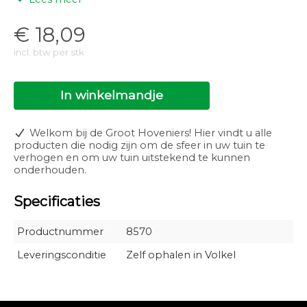
meten.
1 liter zorgt voor een verhoging van 4 GH bij 8.000 liter
€
18,09
water
incl. btw per stk
2,5 liter zorgt voor een verhoging van 4 GH bij 20.000
liter water
In winkelmandje
5 liter zorgt voor een verhoging van 4 GH bij 40.000
liter water
10 liter zorgt voor een verhoging van 4 GH bij 80.000
Welkom bij de Groot Hoveniers! Hier vindt u alle
liter water
producten die nodig zijn om de sfeer in uw tuin te
verhogen en om uw tuin uitstekend te kunnen
Veilig?
onderhouden.
Moerings GH Plus is volledig natuurlijk afbreekbaar en
Specificaties
veilig voor mens en dier.
Productnummer
8570
Leveringsconditie
Zelf ophalen in Volkel