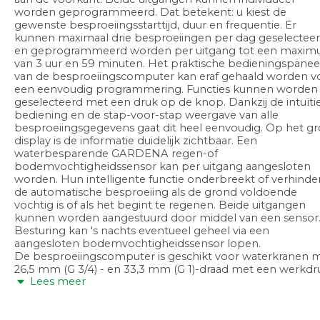
worden geprogrammeerd. Dat betekent: u kiest de
gewenste besproeiingsstarttijd, duur en frequentie. Er
kunnen maximaal drie besproeiingen per dag geselectee
en geprogrammeerd worden per uitgang tot een maxi
van 3 uur en 59 minuten. Het praktische bedieningspanee
van de besproeiingscomputer kan eraf gehaald worden v
een eenvoudig programmering. Functies kunnen worden
geselecteerd met een druk op de knop. Dankzij de intuïti
bediening en de stap-voor-stap weergave van alle
besproeiingsgegevens gaat dit heel eenvoudig. Op het ​​gr
display is de informatie duidelijk zichtbaar. Een
waterbesparende GARDENA regen-of
bodemvochtigheidssensor kan per uitgang aangesloten
worden. Hun intelligente functie onderbreekt of verhinde
de automatische besproeiing als de grond voldoende
vochtig is of als het begint te regenen. Beide uitgangen
kunnen worden aangestuurd door middel van een sensor
Besturing kan 's nachts eventueel geheel via een
aangesloten bodemvochtigheidssensor lopen.
De besproeiingscomputer is geschikt voor waterkranen 
26,5 mm (G 3/4) - en 33,3 mm (G 1)-draad met een werkdr
Lees meer
van 0,5 - 12 bar. Werkt ca. 1 jaar met 1 x 9 V alkaline batterij.
De batterijstatus geeft aan wanneer de batterij vervangen
moet worden. De batterij is niet inbegrepen.