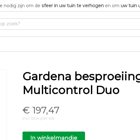
die nodig zijn om de
sfeer in uw tuin te verhogen
en om
uw tuin 
Gardena besproeii
Multicontrol Duo
€
197,47
incl. btw per stk
In winkelmandje