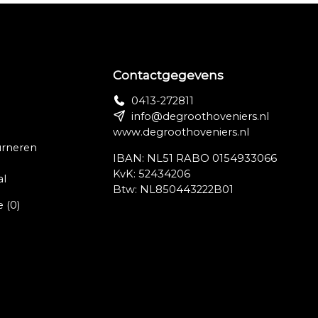
Contactgegevens
0413-272811
4)-
info@degroothoveniers.nl
www.degroothoveniers.nl
urneren
IBAN: NL51 RABO 0154933066
KvK: 52434206
al
Btw: NL850443222B01
e
(0)