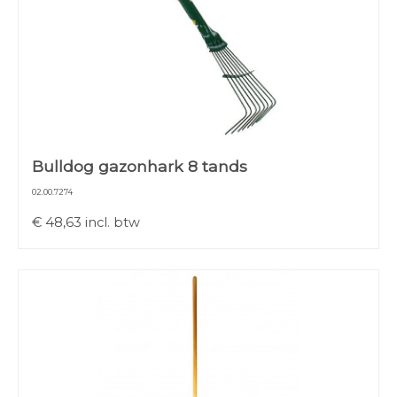
Bulldog gazonhark 8 tands
02.00.7274
€
48,63
incl. btw