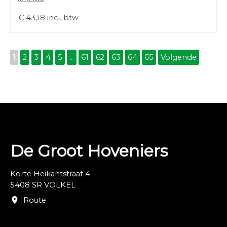
020.00.0008
€
43,18
incl. btw
1
2
3
4
5
...
61
62
63
64
65
Volgende
De Groot Hoveniers
Korte Heikantstraat 4
5408 SR VOLKEL
Route