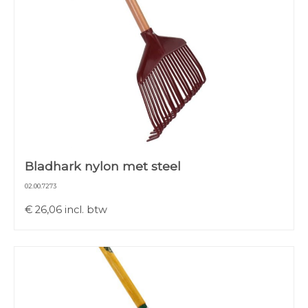
Bladhark nylon met steel
02.00.7273
€
26,06
incl. btw