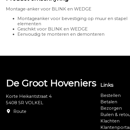
Montage-anker voor BLINK en WEDGE
Montageanker voor bevestiging op muur en stapel
elementen
Geschikt voor BLINK en WEDGE
Eenvoudig te monteren en demonteren
De Groot Hoveniers
Links
Bestellen
Korte Heikantstraat 4
Betalen
5408 SR VOLKEL
Bezorgen
Route
Ruilen & reto
Klachten
Klantenporta