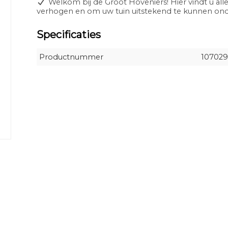
Welkom bij de Groot Hoveniers! Hier vindt u alle
verhogen en om uw tuin uitstekend te kunnen o
Specificaties
Productnummer
10702