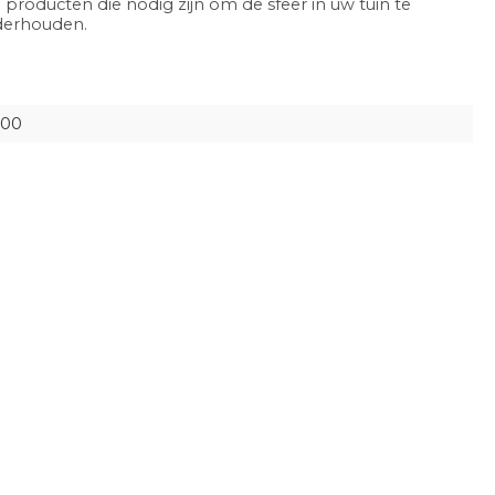
 producten die nodig zijn om de sfeer in uw tuin te
nderhouden.
900