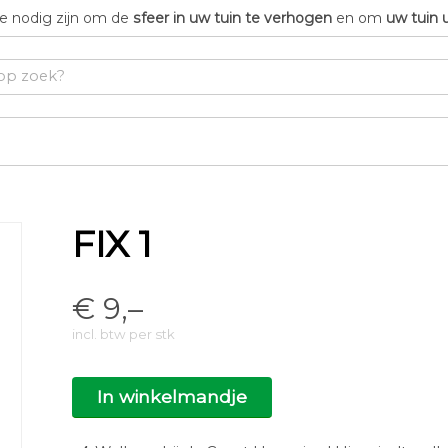
die nodig zijn om de
sfeer in uw tuin te verhogen
en om
uw tuin 
FIX 1
€
9,–
incl. btw per stk
In winkelmandje