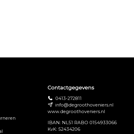
Contactgegevens
0413-272811
info@degroothoveniers.nl
www.degroothoveniers.nl
urneren
IBAN: NL51 RABO 0154933066
KvK: 52434206
al