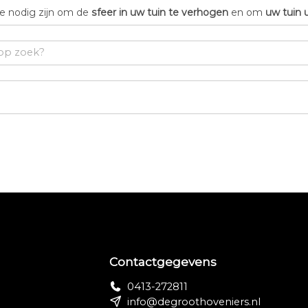
die nodig zijn om de
sfeer in uw tuin te verhogen
en om
uw tuin 
Contactgegevens
0413-272811
info@degroothoveniers.nl