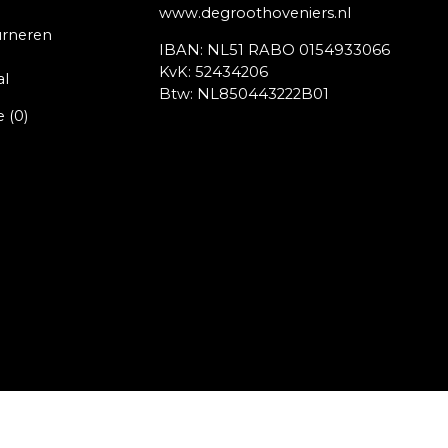
www.degroothoveniers.nl
urneren
IBAN: NL51 RABO 0154933066
KvK: 52434206
al
Btw: NL850443222B01
e
(0)