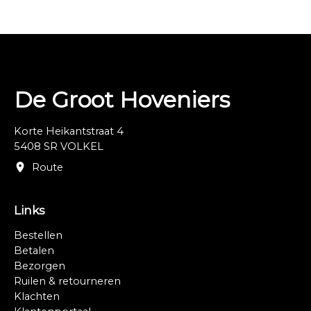
(hiervoor worden opstartkosten in rekening gebracht).
Onderhoudsmiddel “Cleaner & Protector”
De Groot Hoveniers
Korte Heikantstraat 4
5408 SR VOLKEL
Route
Links
Bestellen
Betalen
Bezorgen
Ruilen & retourneren
Klachten