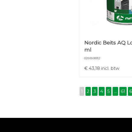
Nordic Beits AQ L
ml
020.00.00012
€
43,18
incl. btw
1
2
3
4
5
...
61
6