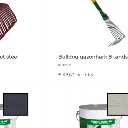
t steel
Bulldog gazonhark 8 tands
02.00.7274
€
48,63
incl. btw