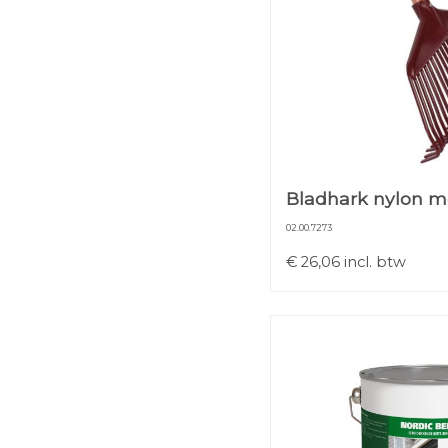
Bladhark nylon me
02.00.7273
€
26,06
incl. btw