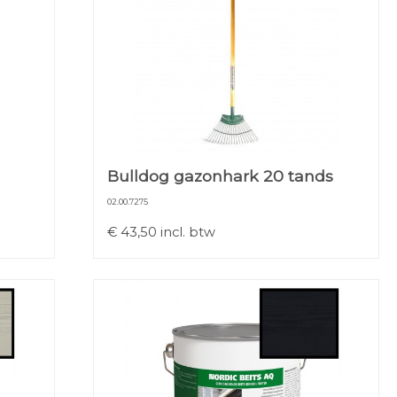
Bulldog gazonhark 20 tands
02.00.7275
€
43,50
incl. btw