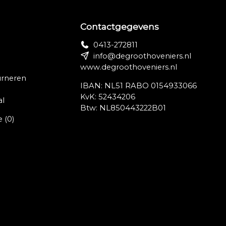
Contactgegevens
0413-272811
info@degroothoveniers.nl
www.degroothoveniers.nl
urneren
IBAN: NL51 RABO 0154933066
KvK: 52434206
al
Btw: NL850443222B01
e
(0)