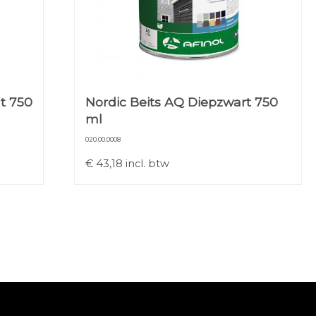
t 750
Nordic Beits AQ Diepzwart 750
ml
020.00.0008
€
43,18
incl. btw