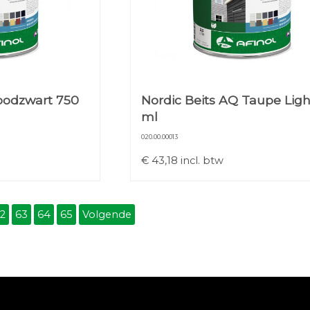
oodzwart 750
Nordic Beits AQ Taupe Ligh
ml
020.00.00013
€
43,18
incl. btw
2
63
64
65
Volgende