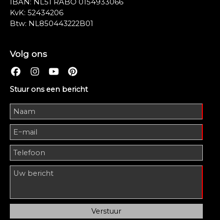
IBAN: NL51 RABO 0154933066
KvK: 52434206
Btw: NL850443222B01
Volg ons
Stuur ons een bericht