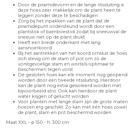
Door de piramidevorm en de lange ritssluiting is
deze hoes zeer makkelijk om de plant heen te
leggen zonder deze te beschadigen
Zorg bij het inpakken van de plant dat de
piramidepunt ondersteund wordt door een
plantstok of bamboestok zodat bij sneeuwval de
sneeuw niet op de plant drukt
Heeft een brede onderkant met lang
aansnoerkoord
Bij het aantrekken van het koord omsluit de hoes
zich stevig om de stam of pot om zo de
vorstgevoelige stam en wortels optimaal te
beschermen tegen vorst
De gesloten hoes kan elk moment nog geopend
worden door een tweede ritssluiting. Hierdoor
kan de plant nog extra geisoleerd worden met
bijvoorbeeld stro. Ook kan hierdoor de plant
water krijgen of gelucht worden
Voor planten met lange stam zijn de grote maten
hoezen erg geschikt. Zo kan met één hoes zowel
de plant, stam en pot beschermd worden
Maat XXL - ø 150 - h. 300 cm