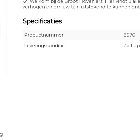
Welkom bij de Groot Hoveniers! Hier vindt u alle
verhogen en om uw tuin uitstekend te kunnen o
Specificaties
Productnummer
8576
Leveringsconditie
Zelf op
.
ag