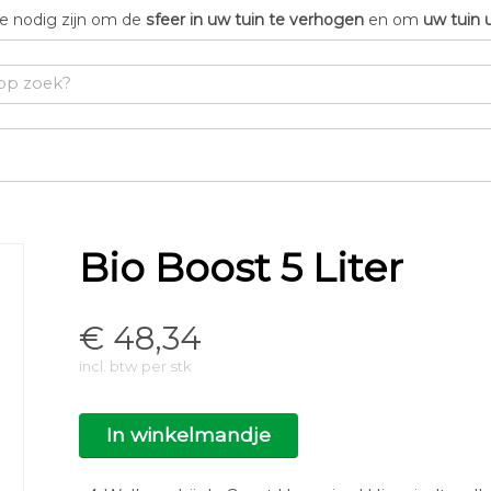
die nodig zijn om de
sfeer in uw tuin te verhogen
en om
uw tuin 
Bio Boost 5 Liter
€
48,34
incl. btw per stk
In winkelmandje