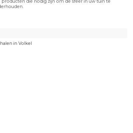
 producten die nodig zijn om de sfeer in uw tuin te
nderhouden.
halen in Volkel