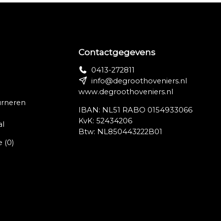
Contactgegevens
0413-272811
info@degroothoveniers.nl
www.degroothoveniers.nl
urneren
IBAN: NL51 RABO 0154933066
KvK: 52434206
al
Btw: NL850443222B01
e
(0)