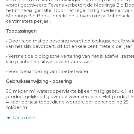
wordt geactiveerd. Tevens verbetert de Moerings Bio Boo
het mineraal gehalte. Door het regelmatig toedienen van
Moerings Bio Boost, breekt de slibvorming af tot enkele
centimeters per jaar.
Toepassingen:
• Door regelmatige dosering wordt de biologische afbraa
van het slib bevordert, dit tot enkele centimeters per jaar
• Versnelt de biologische vertering van het bladafval, reste
van planten en uitwerpselen van vissen
• Voor behandeling van troebel water
Gebruiksaanwijzing - dosering
50 ml/per m² wateroppervlakte bij eenmalig gebruik. Het
product gelijkmatig over de vijver verdelen. Het product 
4 keer per jaar toegediend worden, per behandeling 25
ml/per m².
1 liter is geschikt voor vijvers tot 20 m²
Lees meer
2,5 liter is geschikt voor vijvers tot 50 m²