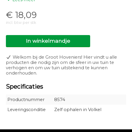
behandeling 25 ml/per m².
1 liter is geschikt voor vijvers tot 20 m²
€
18,09
2,5 liter is geschikt voor vijvers tot 50 m²
incl. btw per stk
5 liter is geschikt voor vijvers tot 100 m²
10 liter is geschikt voor vijvers tot 200 m²
In winkelmandje
Veilig?
Welkom bij de Groot Hoveniers! Hier vindt u alle
Moerings Bio Boost is niet giftig en niet schadelijk voor
producten die nodig zijn om de sfeer in uw tuin te
vissen, rivierkreeftjes en andere levende wezens. Dit is
verhogen en om uw tuin uitstekend te kunnen
een 100% natuurlijk product.
onderhouden.
Specificaties
Productnummer
8574
Leveringsconditie
Zelf ophalen in Volkel