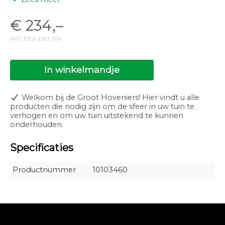
Technische specificaties:
€
234,–
Spanning: 12V
incl. btw per stk
Vermogen: 7,50W
Installatiewaarde: 11,90VA
Lichtbron: LED
Branduren: 25000
In winkelmandje
Licht type: Accent
Lichthoek: Verstelbaar van 0° tot 30°
Lichtbereik: 14m
Welkom bij de Groot Hoveniers! Hier vindt u alle
Lichtkleur: Warm white
producten die nodig zijn om de sfeer in uw tuin te
Lichtrichting: Naar boven
verhogen en om uw tuin uitstekend te kunnen
Kleurtemperatuur: 3100K
onderhouden.
CRI: 91
Net luminous flux: 476lm
Specificaties
Luminous efficacy: 63lm/W
Dimbaar: Nee
IP klasse: IP-67
Productnummer
10103460
Energielabel: A