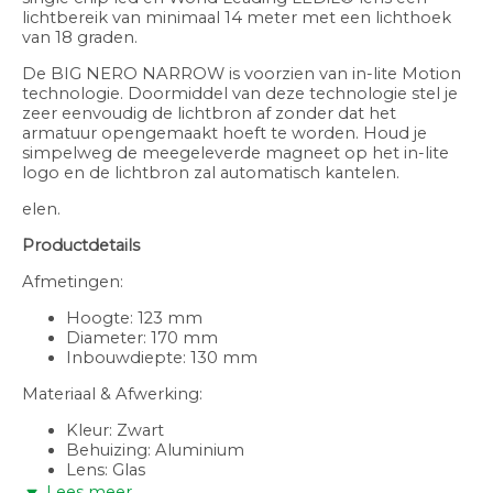
lichtbereik van minimaal 14 meter met een lichthoek
van 18 graden.
De BIG NERO NARROW is voorzien van in-lite Motion
technologie. Doormiddel van deze technologie stel je
zeer eenvoudig de lichtbron af zonder dat het
armatuur opengemaakt hoeft te worden. Houd je
simpelweg de meegeleverde magneet op het in-lite
logo en de lichtbron zal automatisch kantelen.
elen.
Productdetails
Afmetingen:
Hoogte: 123 mm
Diameter: 170 mm
Inbouwdiepte: 130 mm
Materiaal & Afwerking:
Kleur: Zwart
Behuizing: Aluminium
Lens: Glas
Ring/afdekplaat: Aluminium
Lees meer