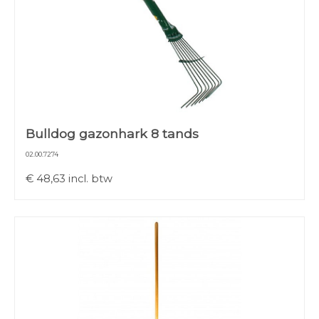
Bulldog gazonhark 8 tands
02.00.7274
€
48,63
incl. btw