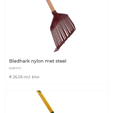
Bladhark nylon met steel
02.00.7273
€
26,06
incl. btw