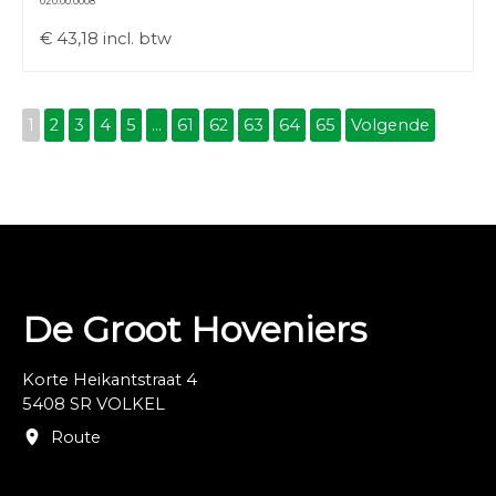
020.00.0008
€
43,18
incl. btw
1
2
3
4
5
...
61
62
63
64
65
Volgende
De Groot Hoveniers
Korte Heikantstraat 4
5408 SR VOLKEL
Route