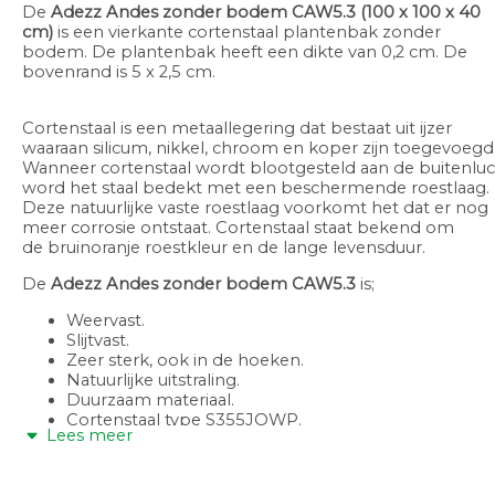
De
Adezz
Andes zonder bodem CAW5.3
(100 x 100 x 40
cm)
is
een vierkante cortenstaal plantenbak zonder
bodem. De plantenbak heeft een dikte van 0,2 cm. De
bovenrand is 5 x 2,5 cm.
Cortenstaal is een metaallegering dat bestaat uit ijzer
waaraan silicum, nikkel, chroom en koper zijn toegevoegd
Wanneer cortenstaal wordt blootgesteld aan de buitenluc
word het staal bedekt met een beschermende roestlaag.
Deze natuurlijke vaste roestlaag voorkomt het dat er nog
meer corrosie ontstaat. Cortenstaal staat bekend om
de bruinoranje roestkleur en de lange levensduur.
De
Adezz
Andes zonder bodem CAW5.3
is;
Weervast.
Slijtvast.
Zeer sterk, ook in de hoeken.
Natuurlijke uitstraling.
Duurzaam materiaal.
Cortenstaal type S355JOWP.
Lees meer
5 jaar garantie.
Beplantingsadvies: