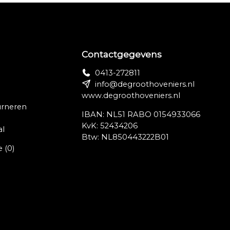
in
Contactgegevens
g.
0413-272811
info@degroothoveniers.nl
www.degroothoveniers.nl
urneren
IBAN: NL51 RABO 0154933066
an
KvK: 52434206
al
an
Btw: NL850443222B01
e
(0)
r
act