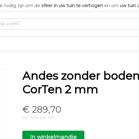
die nodig zijn om de
sfeer in uw tuin te verhogen
en om
uw tuin 
Andes zonder bodem
CorTen 2 mm
€
289,70
incl. btw per stk
In winkelmandje