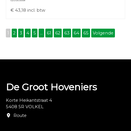
020.00.0008
€
43,18
incl. btw
1
2
3
4
5
...
61
62
63
64
65
Volgende
De Groot Hoveniers
Korte Heikantstraat 4
5408 SR VOLKEL
Route