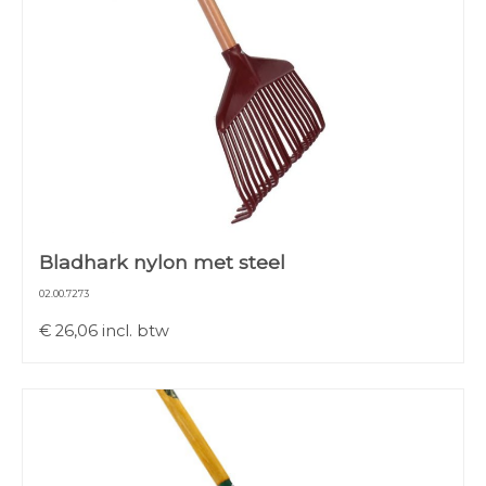
Bladhark nylon met steel
02.00.7273
€
26,06
incl. btw