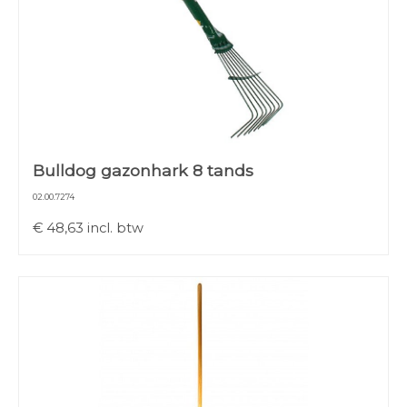
Bulldog gazonhark 8 tands
02.00.7274
€
48,63
incl. btw