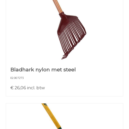
Bladhark nylon met steel
02.00.7273
€
26,06
incl. btw