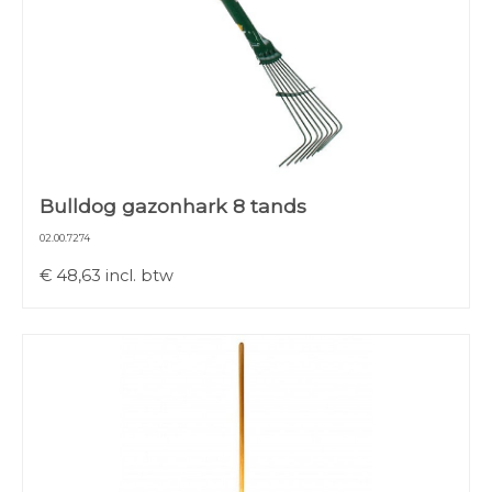
Bulldog gazonhark 8 tands
02.00.7274
€
48,63
incl. btw