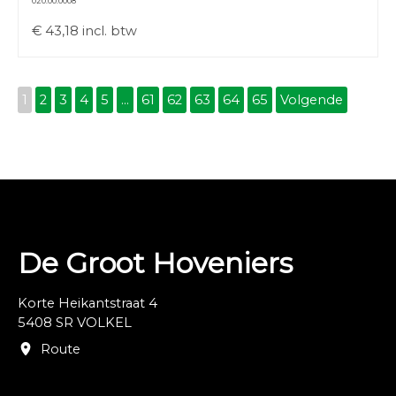
020.00.0008
€
43,18
incl. btw
1
2
3
4
5
...
61
62
63
64
65
Volgende
De Groot Hoveniers
Korte Heikantstraat 4
5408 SR VOLKEL
Route