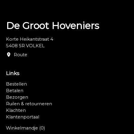
overtollig water in de plantenbak blijven staan,
omdat het materiaal dan op den duur kan gaan
doorroesten door combinatie zuurstof en aarde).
Geen hydrokorrels gebruiken aangezien deze
De Groot Hoveniers
vocht vasthouden.
Maatwerk mogelijk, neem hiervoor telefonisch
contact met ons op: 0413 27 28 11.
Korte Heikantstraat 4
5408 SR VOLKEL
Route
Links
Bestellen
Betalen
Bezorgen
Ruilen & retourneren
Klachten
Klantenportaal
Winkelmandje
(0)