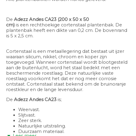
De
Adezz
Andes CA23
(200 x 50 x 50
cm)
is
een rechthoekige cortenstaal plantenbak. De
plantenbak heeft een dikte van 0,2 cm. De bovenrand
is 5 x 2,5 cm.
Cortenstaal is een metaallegering dat bestaat uit ijzer
waaraan silicum, nikkel, chroom en koper zijn
toegevoegd. Wanneer cortenstaal wordt blootgesteld
aan de buitenlucht, word het staal bedekt met een
beschermende roestlaag. Deze natuurlijke vaste
roestlaag voorkomt het dat er nog meer corrosie
ontstaat. Cortenstaal staat bekend om de bruinoranje
roestkleur en de lange levensduur.
De
Adezz
Andes CA23
is;
Weervast.
Slijtvast.
Zeer sterk.
Natuurlijke uitstraling.
Duurzaam materiaal.
Lees meer